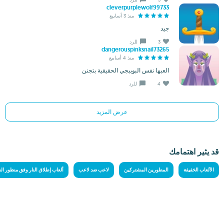
cleverpurplewolf99733
منذ 3 أسابيع
جيد
3
للرد
dangerouspinksnail73265
منذ 4 أسابيع
العبها نفس البوببجي الحقيقية بتجنن
4
للرد
عرض المزيد
قد يثير اهتمامك
الألعاب الخفيفة
المطورين المشتركين
لاعب ضد لاعب
ألعاب إطلاق النار وفق منظور ا