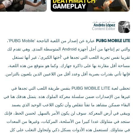
تمت المراجعة من طرف
Andrés López
Content Editor
PUBG MOBILE LITE
عبارة عن إصدار من اللعبة الناجحة 'PUBG Mobile'،
والتي تم إنتاجها من أجل أجهزة Android المتوسطة المدى. وهي تقدم لك
تقريبا نفس تجربة اللعب التي تجدها في 'أختها الكبرى'، غير أنها تستغل
مساحة أقل مقارنة بها على ذاكرة جهازك. وكما هو متوقع من هذه اللعبة،
فإنها تأتي بقدرات بصرية أقل وعدد أقل من اللاعبين الذين يلعبون بالتزامن.
تحظى لعبة PUBG MOBILE LITE بنفس طريقة اللعب التي تجدها في
غيرها من الإصدارات ضمن سلسلة معركة الملوك هذه. يتمثل هدفك هنا في
البقاء ضمكن مشاهد ما تفتأ تتقلص وأن تكون اللاعب الوحيد الذي يصمد
ويبقى في أرض المعركة. سوف لن يكون الأمر بالسهل. لحسن الحظ، فإنك
ستجد في متناولك عددا كبيرا من الأسلحة، المركبات، وغيرها من المعدات
في متناولك. لتستعمل هذه الأدوات بسكل ذكي ولتحاول التغلب على كل