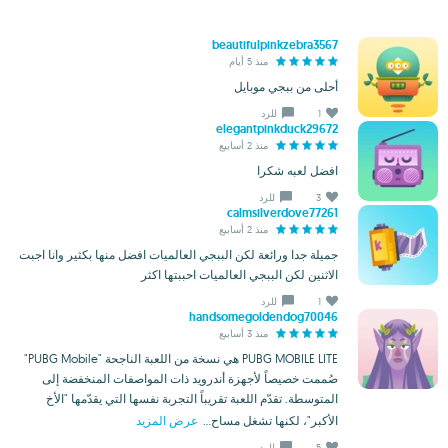
beautifulpinkzebra3567
منذ 5 أيام
أحلى من ببجي موبايل
1
للرد
elegantpinkduck29672
منذ 2 أسابيع
افضل لعبه شكرا
3
للرد
calmsilverdove77261
منذ 2 أسابيع
جميلة جدا ورائعة لكن الببجي العالميات افضل منها بكثير وانا اجبت
الاثنين لكن الببجي العالميات احببتها اكثر
1
للرد
handsomegoldendog70046
منذ 3 أسابيع
PUBG MOBILE LITE هي نسخة من اللعبة الناجحة "PUBG Mobile"
صُممت خصيصاً لأجهزة أندرويد ذات المواصفات المنخفضة إلى
المتوسطة. تقدّم اللعبة تقريباً التجربة نفسها التي يقدّمها "الأخ
الأكبر"، لكنها تشغل مساح...
عرض المزيد
5
للرد