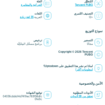
المُطوِّر
الفئة
Tencent PUBG
الحركية والمغامرة
التصنيف العُمري
اللغات
+12
العربية
35 لغة زيادة
نموذج التوزيع
التسعير
ترخيص
مجانًا
برنامج مسجَّل المِلكِيَّة
Copyright © 2026 Tencent
PUBG
لماذا تم نشر هذا التطبيق على Uptodown؟
(معلومات أكثر)
الأمن والخصوصية
الأذونات المطلوبة
توقيع الشهادة
تحقق من 28 أُذونات
04036cbbb14d7419ac783f58dfc
0fe9c