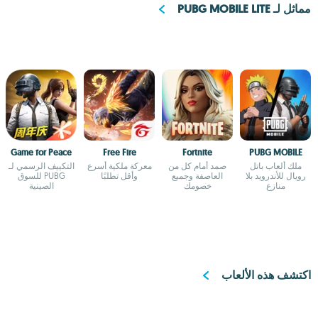
مماثل لـ PUBG MOBILE LITE
Game for Peace
Free Fire
Fortnite
PUBG MOBILE
ملك ألعاب باتل
صمد أمام كل من
معركة ملكية أسرع
التكييف الرسمي لـ
رويال للأندرويد بلا
العاصفة وجميع
وأقل تطلبًا
PUBG للسوق
منازع
خصومك
الصينية
اكتشف هذه الألعاب