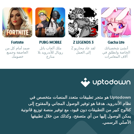
Fortnite
PUBG MOBILE
Z LEGENDS 3
Gacha Life
أنشئ شخصياتك
لقد عاد محاربو Z
ملك ألعاب باتل
صمد أمام كل من
الخاصة وانطلق في
إلى العمل
رويال للأندرويد بلا
العاصفة وجميع
آلاف المغامرات
منازع
خصومك
Uptodown هو متجر تطبيقات متعدد المنصات متخصص في
نظام الأندرويد. هدفنا هو توفير الوصول المجاني والمفتوح إلى
كتالوج كبير من التطبيقات دون قيود، مع توفير منصة توزيع قانونية
يمكن الوصول إليها من أي متصفح، وكذلك من خلال تطبيقها
الأصلي الرسمي.