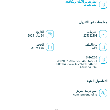
انظر تقرير الأمان ومكافحة
الفيروسات
معلومات عن التنزيل
التنزيلات
التاريخ
223622303
24 يناير 2024
نوع الملف
الحجم
743.96 MB
APK
SHA256
cd5091c7b307e3de546fc625eef
005f046da2a2bbd92cfe64fee6
43c5e5492b2
التفاصيل الفنية
اسم حزمة العرض
com.tencent.iglite
الإشهار