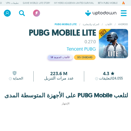
BETA PUBG MOBILE
MY HERO ACADEMIA UNITED SURVIVAL
GAME WORLD: LIFE STORY
تطبيقات VPN
GD
ANDROID
/
الألعاب
/
الحركية والمغامرة
/
PUBG MOBILE LITE
PUBG MOBILE LITE
0.27.0
Tencent PUBG
DEV ONBOARD
الألعاب الخفيفة
#1
223.6 M
4.3
عدد مرات التنزيل
24,055
التعليقات
الحماية
لتلعب PUBG Mobile على الأجهزة المتوسطة المدى
الإشهار